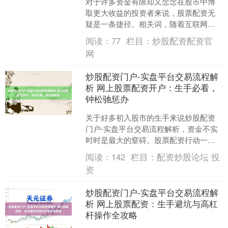
对于许多资金有限却又念念在股市中博
取更大收益的投资者来说，股票配资无
疑是一条捷径。相关词，随着互联网的
进步，网上配资平台如浩如烟海般显
阅读：
77
栏目：
炒股配资配资官
现，其中鱼龙夹杂，生人稍有....
网
炒股配资门户-实盘平台交易流程解
析 网上股票配资开户：生手必看，
钟松驰惩办
关于好多初入股市的生手来说炒股配资
门户-实盘平台交易流程解析，资金不实
时时是最大的窒碍。股票配资行动一种
放大资金的款式，正被越来越多投资者
阅读：
142
栏目：
配资炒股论坛 投
温煦。但是，网上配资开....
资
炒股配资门户-实盘平台交易流程解
析 网上股票配资：生手避坑与高杠
杆操作全攻略