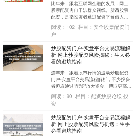
比年来，跟着互联网金融的发展，网上
股票配资冉冉干涉群众视线。所谓股票
配资，是指投资者通过配资平台借入资
金进行股票往来，以放大收益的一种操
阅读：
102
栏目：
安全股票配资门
作模式。关于生手而言炒股....
户
炒股配资门户-实盘平台交易流程解
析 网上炒股配资风险揭秘：生人必
看的避坑指南
连年来，跟着股市行情的波动炒股配资
门户-实盘平台交易流程解析，不少投资
者但愿通过“配资”放大资金、博取更高收
益。尤其是一些打着“低门槛、高杠杆、
阅读：
80
栏目：
配资炒股论坛 投
快速提现”旌旗的....
资
炒股配资门户-实盘平台交易流程解
析 网上股票配资风险与机遇：生手
必看避坑指南