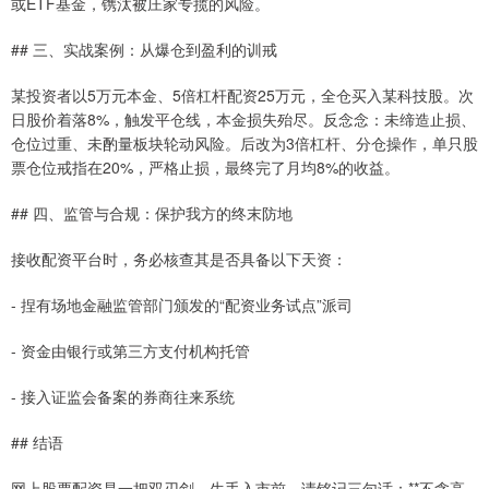
或ETF基金，镌汰被庄家专揽的风险。
## 三、实战案例：从爆仓到盈利的训戒
某投资者以5万元本金、5倍杠杆配资25万元，全仓买入某科技股。次
日股价着落8%，触发平仓线，本金损失殆尽。反念念：未缔造止损、
仓位过重、未酌量板块轮动风险。后改为3倍杠杆、分仓操作，单只股
票仓位戒指在20%，严格止损，最终完了月均8%的收益。
## 四、监管与合规：保护我方的终末防地
接收配资平台时，务必核查其是否具备以下天资：
- 捏有场地金融监管部门颁发的“配资业务试点”派司
- 资金由银行或第三方支付机构托管
- 接入证监会备案的券商往来系统
## 结语
网上股票配资是一把双刃剑。生手入市前，请铭记三句话：**不贪高