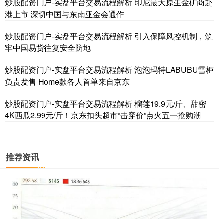
炒股配资门户-实盘平台交易流程解析 印尼最大原生金矿商赴
基金指数
7242.10
+12.30
+0.17%
港上市 深切中国与东南亚金会通作
炒股配资门户-实盘平台交易流程解析 引入保障风控机制，筑
牢中国易货往复安全防地
炒股配资门户-实盘平台交易流程解析 泡泡玛特LABUBU雪柜
负责发售 Home款各人首单来自京东
炒股配资门户-实盘平台交易流程解析 榴莲19.9元/斤、甜密
4K西瓜2.99元/斤！京东扣头超市“击穿价”点火五一抢购潮
国债指数
229.69
+0.10
+0.04%
推荐资讯