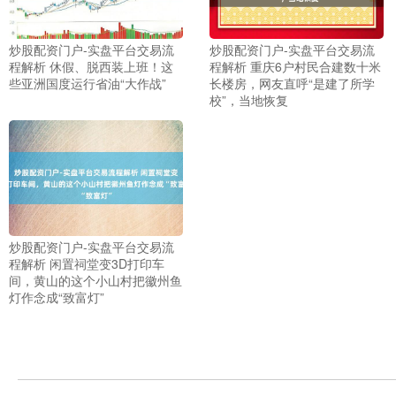
炒股配资门户-实盘平台交易流
炒股配资门户-实盘平台交易流
程解析 休假、脱西装上班！这
程解析 重庆6户村民合建数十米
些亚洲国度运行省油“大作战”
长楼房，网友直呼“是建了所学
校”，当地恢复
上证综指
炒股配资门户-实盘平台交易流
3940.04
+39.68
+1.02%
程解析 闲置祠堂变3D打印车
间，黄山的这个小山村把徽州鱼
灯作念成“致富灯”