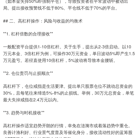
（如本金失掉50%即强制平仓），导致投资者在平常波动中被动出
局。提出接收预警线不低于80%、平仓线不低于70%的平台。
## 二、高杠杆操作：风险与收益的均衡术
**1. 杠杆倍数的合理接收**
一般配资平台提供1-10倍杠杆。关于生手，提出从2-3倍启动。以10
万元本金、3倍杠杆为例，可操作30万元资金，单日波动5%即产生1.5
万元盈亏。若径直使用10倍杠杆，5%波动将导致本金腰斩。
**2. 仓位责罚与止损顺次**
高杠杆下，仓位戒指是生活要津。提出单只股票仓位不跳动总资金的
30%，且每笔往来缔造5%-8%的止损线。举例，30万元总资金，单笔
最大失掉戒指在2.4万元以内。
**3. 趋势与时机接收**
高杠杆操作适宜趋势开朗的行情，幸免在涟漪市或着落趋势中重仓。
良善计渔利好、行业景气度普及等催化身分，接收流动性好的蓝筹股