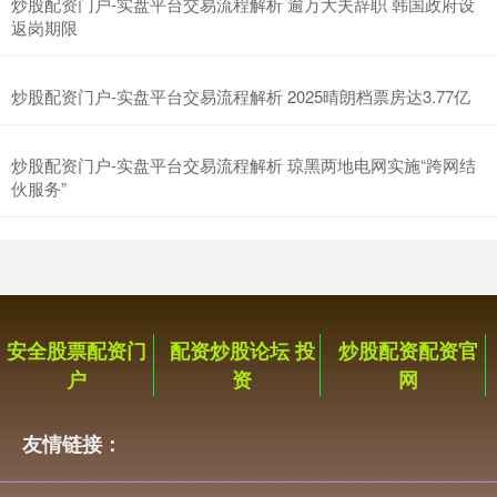
深证成指
14311.01
+200.89
+1.42%
炒股配资门户-实盘平台交易流程解析 逾万大夫辞职 韩国政府设
返岗期限
炒股配资门户-实盘平台交易流程解析 2025晴朗档票房达3.77亿
炒股配资门户-实盘平台交易流程解析 琼黑两地电网实施“跨网结
伙服务”
沪深300
4694.44
+43.13
+0.93%
安全股票配资门
配资炒股论坛 投
炒股配资配资官
户
资
网
友情链接：
北证50
1134.24
+11.37
+1.01%