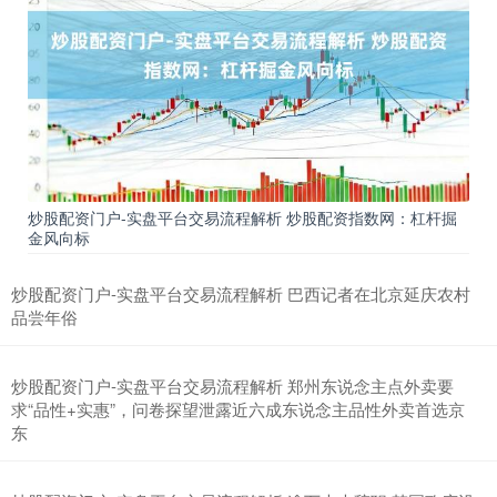
期指IC0
7877.80
+164.40
+2.13%
炒股配资门户-实盘平台交易流程解析 炒股配资指数网：杠杆掘
金风向标
上证综指
3940.04
+39.68
+1.02%
炒股配资门户-实盘平台交易流程解析 巴西记者在北京延庆农村
品尝年俗
炒股配资门户-实盘平台交易流程解析 郑州东说念主点外卖要
求“品性+实惠”，问卷探望泄露近六成东说念主品性外卖首选京
东