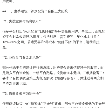
用攻略。
## 一、生手避坑：识别配资平台的三大陷坑
**1. 失误宣传与高息吸引**
很多平台打出“免息配资”“日赚翻倍”等标语吸援用户。事实上，正规配
资平台时常收取详尽用度，包括利息、责罚费等，年化成本往往在
15%-30%之间。若遭受容许“零成本”“稳赚不赔”的平台，请径直拉
黑。
**2. 诬捏盘与资金池风险**
部分作恶平台搭建诬捏往来系统，用户资金并未信得过干涉股市，而
是流入平台资金池。一朝平台跑路，投资者血本无归。**考据轮番**：
要求平台提供资金第三方托管解说（如银行存管），并通过券商交割
单查对往来记载。
**3. 隐形要求与强制平仓**
仔细阅读协议中的“预警线”“平仓线”要求。部分平台缔造极低的平仓线