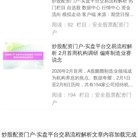
炒股配资门户-实盘平台交易流程解析 热
门栏目 自选股 数据中心 行情中心 资金
流向 模拟走动 客户端 来源：期货日报
近日，瑞银最新发布盘考论说（下称论
阅读：
92
栏目：
安全股票配资门
说）激发....
户
炒股配资门户-实盘平台交易流程解
析 2月首周机构调研 偏疼制造业赛
说念
2026年2月首周，A股阛阓制造业领域成
上证综指
为机构养息的焦点。数据夸耀，2月1日
3900.35
+21.92
+0.57%
至2月8日历间，共有154家公司招待机构
调研炒股配资门户-实盘平台交易流程解
阅读：
194
栏目：
安全股票配资门
析，其中....
户
炒股配资门户-实盘平台交易流程解析文章内容加载完成