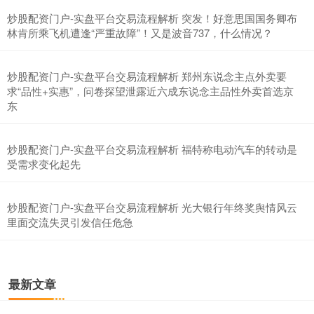
炒股配资门户-实盘平台交易流程解析 突发！好意思国国务卿布
林肯所乘飞机遭逢“严重故障”！又是波音737，什么情况？
炒股配资门户-实盘平台交易流程解析 郑州东说念主点外卖要
求“品性+实惠”，问卷探望泄露近六成东说念主品性外卖首选京
东
创业板指
3515.56
-19.58
-0.55%
炒股配资门户-实盘平台交易流程解析 福特称电动汽车的转动是
受需求变化起先
炒股配资门户-实盘平台交易流程解析 光大银行年终奖舆情风云
里面交流失灵引发信任危急
基金指数
7229.80
-1.63
-0.02%
最新文章