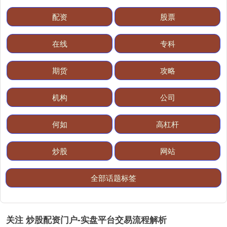
配资
股票
在线
专科
期货
攻略
机构
公司
国债指数
229.59
-0.00
0.00%
何如
高杠杆
炒股
网站
全部话题标签
关注 炒股配资门户-实盘平台交易流程解析
期指IC0
7730.00
-1.00
-0.01%