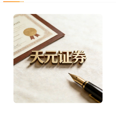
上证综指
3900.35
+21.92
+0.57%
深证成指
14110.12
-34.08
-0.24%