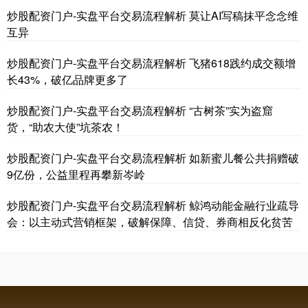
炒股配资门户-实盘平台交易流程解析 莫让AI写稿抹平念念维
互异
炒股配资门户-实盘平台交易流程解析 飞猪618践约成交额增
长43%，破亿品牌更多了
炒股配资门户-实盘平台交易流程解析 “古树茶”实为盗窟
国债指数
229.59
-0.00
0.00%
货，“助农大使”坑茶农！
炒股配资门户-实盘平台交易流程解析 如新蜜儿餐公共捐赠破
9亿份，公益里程再攀新岑岭
炒股配资门户-实盘平台交易流程解析 鲸鸿动能金融行业疏导
会：以主动式营销框架，破解保障、信贷、券商相反化贫苦
期指IC0
7730.00
-1.00
-0.01%