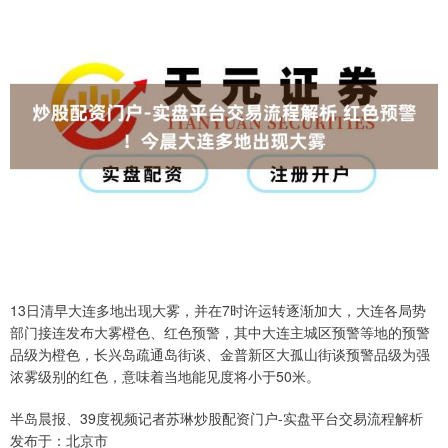
13日清早大连多地出现大雾，并在7时许运转逐渐加大，大连各局势
部门接连发布大雾橙色、红色预警，其中大连主城区预警等地的预警
品级为橙色，长兴岛疏通岛街谈、金普新区大孤山街谈预警品级为强
浓雾级别的红色，意味着当地能见度将小于50米。
半岛晨报、39度视频记者苏琳炒股配资门户-实盘平台交易流程解析
发布于：北京市