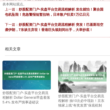
表本网站观点。
上一篇：
炒股配资门户-实盘平台交易流程解析 发生就怕！聚合国
包机坠毁！危急警报短暂拉响，日本散户狂卖1万亿日元
下一篇：
炒股配资门户-实盘平台交易流程解析 突发！巴基斯坦空
袭伊朗，7东谈主弃世！香港巨头顷刻间出手，大举抄底！
相关文章
炒股配资门户-实盘平台交易流
炒股配资门户-实盘平台交易流
程解析 Dollar General早盘着落
程解析 抽10次必中现款！京东
5.4% 发布严慎事迹磋议
独家上线“有奖发票”保底机制