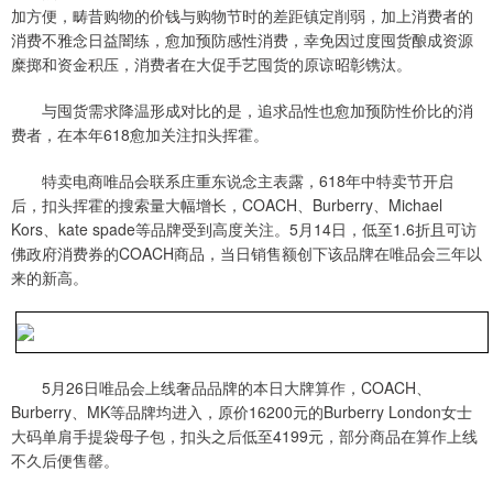
加方便，畴昔购物的价钱与购物节时的差距镇定削弱，加上消费者的
消费不雅念日益闇练，愈加预防感性消费，幸免因过度囤货酿成资源
糜掷和资金积压，消费者在大促手艺囤货的原谅昭彰镌汰。
与囤货需求降温形成对比的是，追求品性也愈加预防性价比的消
费者，在本年618愈加关注扣头挥霍。
特卖电商唯品会联系庄重东说念主表露，618年中特卖节开启
后，扣头挥霍的搜索量大幅增长，COACH、Burberry、Michael
Kors、kate spade等品牌受到高度关注。5月14日，低至1.6折且可访
佛政府消费券的COACH商品，当日销售额创下该品牌在唯品会三年以
来的新高。
5月26日唯品会上线奢品品牌的本日大牌算作，COACH、
Burberry、MK等品牌均进入，原价16200元的Burberry London女士
大码单肩手提袋母子包，扣头之后低至4199元，部分商品在算作上线
不久后便售罄。