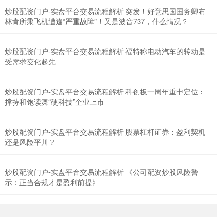
炒股配资门户-实盘平台交易流程解析 突发！好意思国国务卿布
林肯所乘飞机遭逢“严重故障”！又是波音737，什么情况？
上证综指
3940.04
+39.68
+1.02%
炒股配资门户-实盘平台交易流程解析 福特称电动汽车的转动是
受需求变化起先
炒股配资门户-实盘平台交易流程解析 科创板一周年重申定位：
撑持和饱读舞“硬科技”企业上市
炒股配资门户-实盘平台交易流程解析 股票杠杆证券：盈利契机
还是风险平川？
深证成指
14311.01
+200.89
+1.42%
炒股配资门户-实盘平台交易流程解析 《公司配资炒股风险警
示：正当合规才是盈利前提》