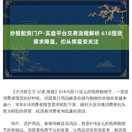
【大河财立方 记者 陈薇】618与双11这么的电商购物节，一度是
消费者囤货的好时机。但跟着日用品畴昔价钱与购物街价钱价差越来
越小，本年618消费者囤货需求昭彰下落，碰到大促访佛消费券扣头
更为昭彰的挥霍，眩惑着消费者淘低廉的原谅。
纸巾、洗护用品、食物等畴昔花消品，曾是618这么的电商购物
节的热销品。但跟着电商平台的发展，让商品供应愈加富有，购买愈