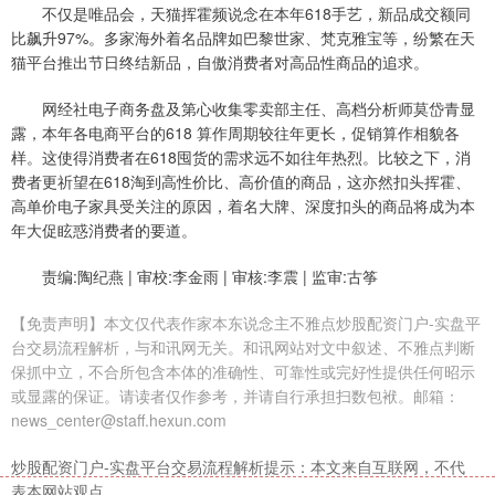
不仅是唯品会，天猫挥霍频说念在本年618手艺，新品成交额同
比飙升97%。多家海外着名品牌如巴黎世家、梵克雅宝等，纷繁在天
猫平台推出节日终结新品，自傲消费者对高品性商品的追求。
网经社电子商务盘及第心收集零卖部主任、高档分析师莫岱青显
露，本年各电商平台的618 算作周期较往年更长，促销算作相貌各
样。这使得消费者在618囤货的需求远不如往年热烈。比较之下，消
费者更祈望在618淘到高性价比、高价值的商品，这亦然扣头挥霍、
高单价电子家具受关注的原因，着名大牌、深度扣头的商品将成为本
年大促眩惑消费者的要道。
责编:陶纪燕 | 审校:李金雨 | 审核:李震 | 监审:古筝
【免责声明】本文仅代表作家本东说念主不雅点炒股配资门户-实盘平
台交易流程解析，与和讯网无关。和讯网站对文中叙述、不雅点判断
保抓中立，不合所包含本体的准确性、可靠性或完好性提供任何昭示
或显露的保证。请读者仅作参考，并请自行承担扫数包袱。邮箱：
news_center@staff.hexun.com
炒股配资门户-实盘平台交易流程解析提示：本文来自互联网，不代
表本网站观点。