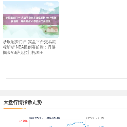
上证综指
炒股配资门户-实盘平台交易流
3940.04
+39.68
+1.02%
程解析 NBA惯例赛前瞻：丹佛
掘金VS萨克拉门托国王
大盘行情指数走势
深证成指
14311.01
+200.89
+1.42%