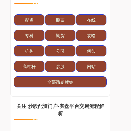
配资
股票
在线
专科
期货
攻略
国债指数
机构
公司
何如
229.69
+0.09
+0.04%
高杠杆
炒股
网站
全部话题标签
关注 炒股配资门户-实盘平台交易流程解
析
期指IC0
7872.20
+158.80
+2.06%