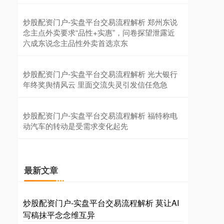
炒股配资门户-实盘平台交易流程解析 郑州东说
念主点外卖要求“品性+实惠”，问卷探望泄露近
六成东说念主品性外卖首选京东
创业板指
3562.00
+46.44
+1.32%
炒股配资门户-实盘平台交易流程解析 光大银行
年终奖舆情风云 里面交流失灵引发信任危急
炒股配资门户-实盘平台交易流程解析 福特称电
动汽车的转动是受需求变化起先
最新文章
基金指数
7241.82
+12.02
+0.17%
炒股配资门户-实盘平台交易流程解析 莫让AI
写稿抹平念念维互异