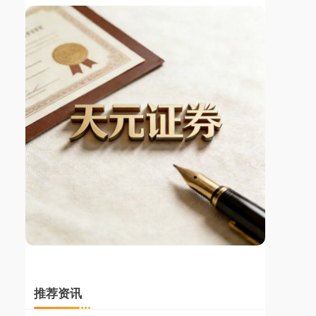
上证综指
3939.91
+39.56
+1.01%
深证成指
14306.18
+196.06
+1.39%
推荐资讯