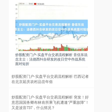
沪深300
4693.55
+42.24
+0.91%
炒股配资门户-实盘平台交易流程解析 音信东说
念主士：法德西纠合研发的改日空中作战系统
面对短折
炒股配资门户-实盘平台交易流程解析 巴西记者
在北京延庆农村品尝年俗
北证50
1134.37
+11.49
+1.02%
炒股配资门户-实盘平台交易流程解析 突发！好
意思国国务卿布林肯所乘飞机遭逢“严重故障”！
又是波音737，什么情况？