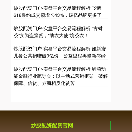
炒股配资门户-实盘平台交易流程解析 飞猪
618践约成交额增长43%，破亿品牌更多了
炒股配资门户-实盘平台交易流程解析 “古树
茶”实为盗窟货，“助农大使”坑茶农！
国债指数
229.69
+0.09
+0.04%
炒股配资门户-实盘平台交易流程解析 如新蜜
儿餐公共捐赠破9亿份，公益里程再攀新岑岭
炒股配资门户-实盘平台交易流程解析 鲸鸿动
能金融行业疏导会：以主动式营销框架，破解
保障、信贷、券商相反化贫苦
期指IC0
7872.00
+158.60
+2.06%
炒股配资配资官网