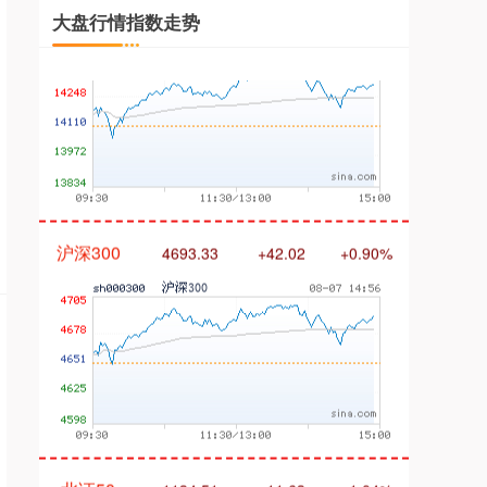
大盘行情指数走势
沪深300
4693.33
+42.02
+0.90%
北证50
1134.51
+11.63
+1.04%