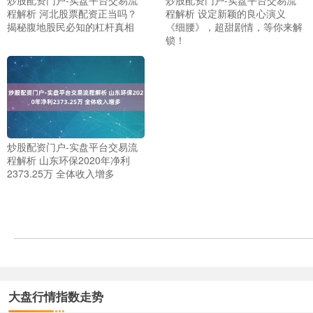
程解析 河北股票配资正当吗？
程解析 设定新颖的良心演义
揭秘腹地股民必知的杠杆真相
《细腰》，超甜剧情，等你来解
锁！
上证综指
3900.35
+21.92
+0.57%
炒股配资门户-实盘平台交易流
程解析 山东环保2020年净利
2373.25万 全体收入增多
深证成指
14110.12
-34.08
-0.24%
大盘行情指数走势