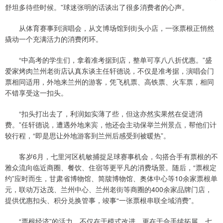
舒坦多待些时候。”球迷张明的话谈出了很多消费者的心声。
从体育赛事到演唱会，从文博场馆到街头小店，一张票根正悄然
撬动一个充满活力的消费闭环。
“中高考的学生们，拿着准考据到店，整单可享八八折优惠。”盛
爱家烤肉兰州老街店认真东谈主任轩德说，不仅是准考据，演唱会门
票相同适用，外地来兰州的游客，凭飞机票、高铁票、火车票，相同
不错享受这一扣头。
“扣头打出去了，利润如实薄了些，但这亦然实果然在促进消
费。”任轩德说，遭遇外地来宾，他还会主动保举兰州景点，帮他们计
较行程，“即是思让外地游客到兰州后感受到被暖热”。
客岁6月，七里河区机敏捕捉足球赛事机会，勾搭合手有票根的不
雅众流向临近商圈、餐饮、住宿等更平凡的消费场景。随后，“票根定
约”应时而生，甘肃省博物馆、简牍博物馆、奥体中心等10余家票根单
元，联动万达茂、兰州中心、兰州老街等商圈的400余家品牌门店，
提供优惠扣头、积分兑换管事，竣事“一张票根串联全域消费”。
“票根经济”的活力，不仅在于模式改进，更在于合手续拓展。七