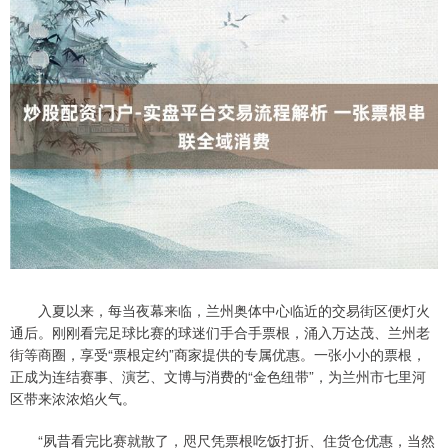
入夏以来，每当夜幕来临，兰州奥体中心临近的交易街区便灯火
通后。刚刚看完足球比赛的球迷们手合手票根，涌入万达茂、兰州老
街等商圈，享受“票根定约”商家提供的专属优惠。一张小小的票根，
正成为连结赛事、演艺、文博与消费的“金色纽带”，为兰州市七里河
区带来浓浓焰火气。
“夙昔看完比赛就散了，咫尺凭票根吃饭打折、住货仓优惠，当然