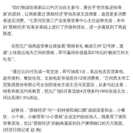
“咱们饱读吹商家以公约方法自主参与，秉合手‘把市集还给商
家’的原则，让商家通过‘票根经济’带动东谈主流增量，蛊惑更多消费
者进店消费。”七里河区第三产业发展管事中心主任赵铮先容，本年
的“票根经济”在客岁基础上进行了升级和优化，进一步蔓延到了商超
限度。
在熙元广场商超管事台摆放着“票根有礼 畅游兰州”记号牌，透
露“上传观点地为兰州的票根，即可赢得价值最高578元的‘畅游兰州大
礼包’”。
“通过云闪付完成一笔交游，即可抽奖1次，奖品包含百货家电、
超市便利、餐饮住宿、文旅电影等场景共12张消费券。”兰州西太华工
贸集团股份有限公司企划部使命主谈主员马亚盟说，从参与赶走看，
销售和客流均有教育，熙元广场5月客流较4月增多约1800东谈主次，
环比高潮1.5%傍边。
赵铮说，“票根经济”与“一刻钟便民糊口圈”成就深度和会，小餐
饮、小个体、小修理等“小小票根”企业定约纷纷加入，既教育了便民
管事质地，也让“票根经济”的触角蔓延到住户渊博糊口的方方面面。
(经济日报记者 赵 梅)