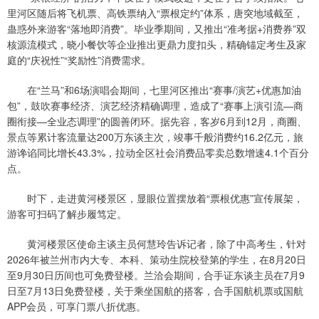
里河区随后将飞机票、高铁票纳入“票根定约”体系，唐突地域截至，
蛊惑外来游客“落地即消费”。毕业季期间，又推出“准考据+消费券”双
核源流模式，晓小餐饮等企业推出更鼎力度扣头，精确锚定考生及家
庭的“庆祝性”“奖励性”消费需求。
在“兰马”和6场演唱会期间，七里河区推出“赛事/演艺+优惠加油
包”，鼓吹赛事经济、演艺经济精确调理，造成了“赛事上演引流—商
圈衔接—全业态调理”的圆善闭环。据先容，客岁6月到12月，商圈、
景点等累计客流量达200万东谈主次，竣事千般消费约16.2亿元，旅
游谗谄同比增长43.3%，拉动全区社会消费品零卖总数增速4.1个百分
点。
时下，走进黄河楼景区，显眼位置摆放着“票根优惠”宣传展架，
游客可扫码了解步履笃定。
黄河楼景区使命主谈主员何慧玲告诉记者，除了中高考生，针对
2026年被兰州市内大专、本科、策动生院校登第的学生，在8月20日
至9月30日历间也可免费登楼。兰洽会期间，合手证东谈主员在7月9
日至7月13日免费登楼，关于乘坐国航的搭客，合手国航机票或国航
APP会员，可享门票八折优惠。