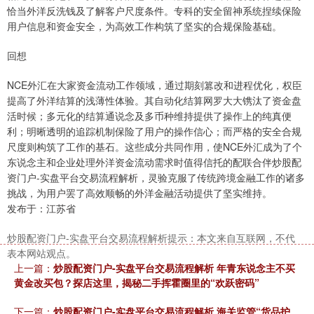
恰当外洋反洗钱及了解客户尺度条件。专科的安全留神系统捏续保险
用户信息和资金安全，为高效工作构筑了坚实的合规保险基础。
回想
NCE外汇在大家资金流动工作领域，通过期刻篡改和进程优化，权臣
提高了外洋结算的浅薄性体验。其自动化结算网罗大大镌汰了资金盘
活时候；多元化的结算通说念及多币种维持提供了操作上的纯真便
利；明晰透明的追踪机制保险了用户的操作信心；而严格的安全合规
尺度则构筑了工作的基石。这些成分共同作用，使NCE外汇成为了个
东说念主和企业处理外洋资金流动需求时值得信托的配联合伴炒股配
资门户-实盘平台交易流程解析，灵验克服了传统跨境金融工作的诸多
挑战，为用户罢了高效顺畅的外洋金融活动提供了坚实维持。
发布于：江苏省
炒股配资门户-实盘平台交易流程解析提示：本文来自互联网，不代
表本网站观点。
上一篇：
炒股配资门户-实盘平台交易流程解析 年青东说念主不买
黄金改买包？探店这里，揭秘二手挥霍圈里的“欢跃密码”
下一篇：
炒股配资门户-实盘平台交易流程解析 海关监管“货品护