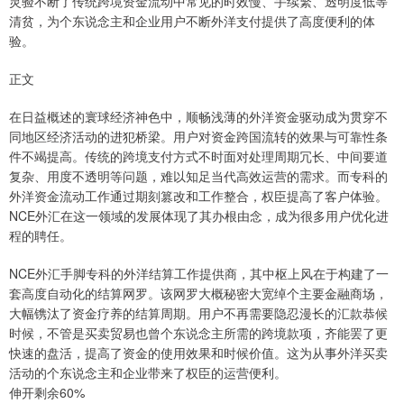
灵验不断了传统跨境资金流动中常见的时效慢、手续繁、透明度低等
清贫，为个东说念主和企业用户不断外洋支付提供了高度便利的体
验。
正文
在日益概述的寰球经济神色中，顺畅浅薄的外洋资金驱动成为贯穿不
同地区经济活动的进犯桥梁。用户对资金跨国流转的效果与可靠性条
件不竭提高。传统的跨境支付方式不时面对处理周期冗长、中间要道
复杂、用度不透明等问题，难以知足当代高效运营的需求。而专科的
外洋资金流动工作通过期刻篡改和工作整合，权臣提高了客户体验。
NCE外汇在这一领域的发展体现了其办根由念，成为很多用户优化进
程的聘任。
NCE外汇手脚专科的外洋结算工作提供商，其中枢上风在于构建了一
套高度自动化的结算网罗。该网罗大概秘密大宽绰个主要金融商场，
大幅镌汰了资金疗养的结算周期。用户不再需要隐忍漫长的汇款恭候
时候，不管是买卖贸易也曾个东说念主所需的跨境款项，齐能罢了更
快速的盘活，提高了资金的使用效果和时候价值。这为从事外洋买卖
活动的个东说念主和企业带来了权臣的运营便利。
伸开剩余60%