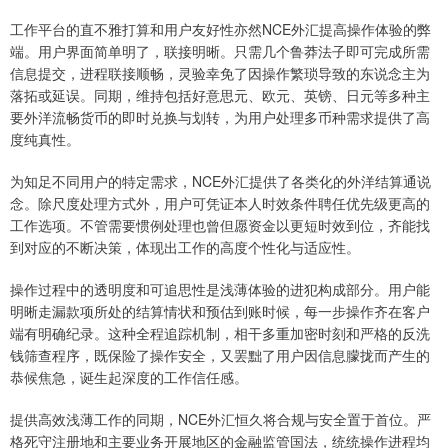
工作平台的直不雅打算和用户友好性亦然NCE外汇提高操作体验的弊
端。用户界面简单明了，联接明晰。只需几个鲁莽法子即可完成所需
信息提交，进程联接顺畅，灵验幸免了因操作繁琐导致的东说念主为
落拓或延误。同期，维持包括好意思元、欧元、英镑、日元等多种主
要外洋流畅货币的即时兑换与划转，为用户处理多币种需求提供了高
度纯真性。
为知足不同用户的特定需求，NCE外汇提供了各类化的外洋结算通说
念。除尺度处理方式外，用户可凭证本人时效条件聘任优先级更高的
工作选项。不管需要惯例处理也曾但愿资金以更短时效到位，齐能找
到对应的不断决策，体现出工作的高度个性化与适应性。
操作过程中的透明度和可追思性是浅薄体验的进犯构成部分。用户能
明晰走漏款项所处的结算情状和预估到账时候，每一步操作齐在客户
端有明确纪录。这种全程追踪机制，相干多重加密时刻和严格的反洗
钱筛查程序，既保险了操作安全，又罢黜了用户因信息朦拢而产生的
恭候焦急，诞生起深度的工作信任感。
提供高效浅薄工作的同期，NCE外汇恒久将合规与安全置于首位。严
格死守注册地和主要业务开展地区的金融监管国法，统统操作进程均