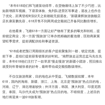
“本年618咱们和飞猪策动得早，在货物缠绵上加了不少巧想，比
如新增跟车视频、下昼茶体验、免列队进景区等事迹，退改上也作念
了优化，距离登程时刻2天之前都能无损退改。”新疆康辉旅游旗舰店
店长康富鹏先容，618开售不到两周成交额就已齐备同比翻倍增长。
在他看来，飞猪618一方面让好产物有了更多的曝光和转机，提
前锁定商业，另一方面“囤旅游”订单亦然精确的蓄池塘，匡助商家展
望旺季需求、提前调配供给和事迹资源。
“618或者把预订周期很长的客户提前聚集到一都，锁定优惠、提
前下单，是咱们提前获客锁客的好时机。”南野旅走运营总监马先生先
容，本年618他们主打了一款草原“慢走慢游”的新疆小团游，照旧推出
就受到年青铺张者的好奇，最终带动成交额指数级增长。
不仅仅旅游商家，目的地也从中受益。飞猪数据炫耀，本年
618，国内的海南、新疆、浙江、上海、北京是“囤旅游”热点目的地，
河南、辽宁、湖北增速较快；外洋方面，韩国、澳大利亚、印度尼西
亚、泰国、马尔代夫成为“囤旅游”热点目的地。不错猜度，上述目的
地行将迎来一波618旅客潮。