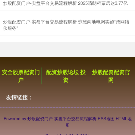
炒股配资门户-实盘平台交易流程解析 2025晴朗档票房达3.77亿
炒股配资门户-实盘平台交易流程解析 琼黑两地电网实施“跨网结
伙服务”
沪深300
4651.31
-6.85
-0.15%
安全股票配资门
配资炒股论坛 投
炒股配资配资官
户
资
网
友情链接：
北证50
1122.88
+3.42
+0.30%
Powered by
炒股配资门户-实盘平台交易流程解析
RSS地图
HTML地
图