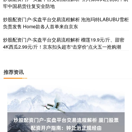
牢中国易货往复安全防地
炒股配资门户-实盘平台交易流程解析 泡泡玛特LABUBU雪柜
负责发售 Home款各人首单来自京东
炒股配资门户-实盘平台交易流程解析 榴莲19.9元/斤、甜密
4K西瓜2.99元/斤！京东扣头超市“击穿价”点火五一抢购潮
国债指数
229.59
-0.00
0.00%
推荐资讯
期指IC0
7730.00
-1.00
-0.01%