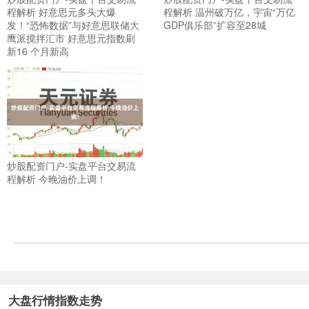
程解析 好意思元多头大爆
程解析 温州破万亿，宇宙“万亿
发！“恐怖数据”与好意思联储大
GDP俱乐部”扩容至28城
鹰派搅拌汇市 好意思元指数刷
新16 个月新高
上证综指
3900.35
+21.92
+0.57%
炒股配资门户-实盘平台交易流
程解析 今晚油价上调！
大盘行情指数走势
深证成指
14110.12
-34.08
-0.24%