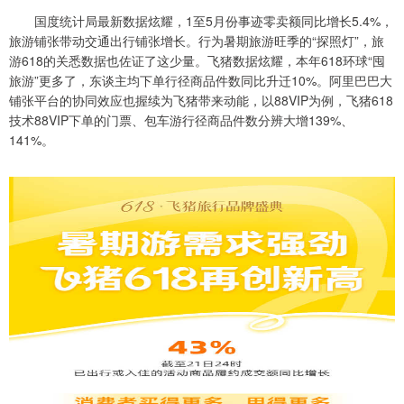
国度统计局最新数据炫耀，1至5月份事迹零卖额同比增长5.4%，
旅游铺张带动交通出行铺张增长。行为暑期旅游旺季的“探照灯”，旅
游618的关悉数据也佐证了这少量。飞猪数据炫耀，本年618环球“囤
旅游”更多了，东谈主均下单行径商品件数同比升迁10%。阿里巴巴大
铺张平台的协同效应也握续为飞猪带来动能，以88VIP为例，飞猪618
技术88VIP下单的门票、包车游行径商品件数分辨大增139%、
141%。