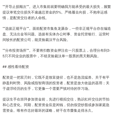
**开导止损顺次**。进入市集前就要明确我方能承受的最大损失，频繁
提议单笔交往损失不逾越总资金的5%。严格履去向损，不抱幸运感
情，是配资交往者的人命线。
**选拔正规平台**。面前配资市集鱼龙羼杂，一些非正规平台存在编造
盘、无法出金等问题。选拔有实体办公时事、资金托管银行、运营时
间较长的配资公司，能灵验裁汰平台风险。
**分布投资场所**。不要将扫数资金押注在一只股票上，合理分布到3-
5只不同业业的股票中，不错灵验裁汰单一股票的黑天鹅风险。
## 感性看待配资
配资是一把双刃剑，它既不是致富捷径，也不是急流猛兽。关于有平
静盈利时势、风险戒指智商强的投资者，配资是放大收益的器用；关
于虚浮经历的生手，它更像一个需要严慎对待的学习场。
提议生手在崇拜参加资金前，先进行模拟交往，熟识杠杆交往的节拍
和心态变化。同期，配资资金应是闲钱，切勿假贷炒股或参加家庭急
需资金。唯有作念好最坏的谋略，材干在市麇集走得永久。