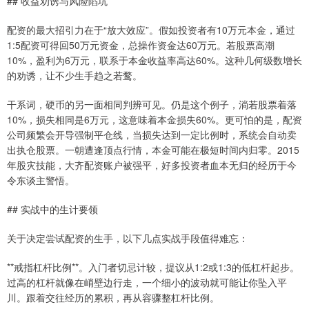
## 收益劝诱与风险陷坑
配资的最大招引力在于“放大效应”。假如投资者有10万元本金，通过
1:5配资可得回50万元资金，总操作资金达60万元。若股票高潮
10%，盈利为6万元，联系于本金收益率高达60%。这种几何级数增长
的劝诱，让不少生手趋之若鹜。
干系词，硬币的另一面相同判辨可见。仍是这个例子，淌若股票着落
10%，损失相同是6万元，这意味着本金损失60%。更可怕的是，配资
公司频繁会开导强制平仓线，当损失达到一定比例时，系统会自动卖
出执仓股票。一朝遭逢顶点行情，本金可能在极短时间内归零。2015
年股灾技能，大齐配资账户被强平，好多投资者血本无归的经历于今
令东谈主警悟。
## 实战中的生计要领
关于决定尝试配资的生手，以下几点实战手段值得难忘：
**戒指杠杆比例**。入门者切忌计较，提议从1:2或1:3的低杠杆起步。
过高的杠杆就像在峭壁边行走，一个细小的波动就可能让你坠入平
川。跟着交往经历的累积，再从容骤整杠杆比例。