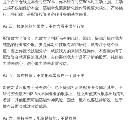
是平台平仓线是本金亏空70%，你不错在亏空50%时主动止损。主动
止损不仅能保护本金，还能幸免因豪情化操作导致更大损失。严格施
行止损纪律，是配资投资者必须具备的基本修养。
## 四、接纳纯熟的限度：不作念看不懂的行情
配资放大了资金，也放大了判断乌有的代价。因此，提倡只操作我方
纯熟的行业或个股。要是你对科技股有深切研讨，就专注于这个限
度；要是你擅长技能分析，就按我方的来回系统操作。不要因为有了
配资资金就盲目追涨杀跌，去碰那些我方十足不了解的股票。纯熟能
力带来信心，信心能力带来泄露收益。
## 五、散布投资：不要把鸡蛋放在一个篮子里
即使对某只股票十分有信心，也不提倡将沿途配资资金插足其中。不
错将资金散布到2-3只不同业业的股票上，这么即使某只股票出现有时
着落，其他股票可能还能对冲风险。固然，散布也要法律解说，过于
散布反而会裁汰收益成果。
## 六、保持感性：配资是技能，不是盘算