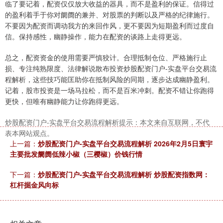
临了要记着，配资仅仅放大收益的器具，而不是盈利的保证。信得过
的盈利着手于你对阛阓的兼并、对股票的判断以及严格的纪律施行。
不要因为配资而调动我方的来回作风，更不要因为短期盈利而过度自
信。保持感性，幽静操作，能力在配资的谈路上走得更远。
总之，配资资金的使用需要严慎狡计。合理抵制仓位、严格施行止
损、专注纯熟限度、法律解说散布投资炒股配资门户-实盘平台交易流
程解析，这些技巧能匡助你在抵制风险的同期，逐步达成幽静盈利。
记着，股市投资是一场马拉松，而不是百米冲刺。配资不错让你跑得
更快，但唯有幽静能力让你跑得更远。
炒股配资门户-实盘平台交易流程解析提示：本文来自互联网，不代
表本网站观点。
上一篇：
炒股配资门户-实盘平台交易流程解析 2026年2月5日寰宇
主要批发阛阓低辣小椒（三樱椒）价钱行情
下一篇：
炒股配资门户-实盘平台交易流程解析 炒股配资指数网：
杠杆掘金风向标