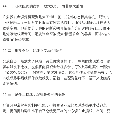
## 一、明确配资的盘算：放大契机，而非放大赌性
许多投资者误觉得配资是为了“搏一把”，这种心态极其危机。配资的
中枢逻辑是：当你对某只股票有较高把抓时，通过法律解说杠杆放大
收益空间。但前提是，你的判断必须开拓在充分研讨的基础上，而不
是凭嗅觉或听音问。配资资金应被视为“惜墨若金”的器具，而非“枯木
逢春”的救命稻草。
## 二、抵制仓位：始终不要满仓操作
配成自己一经放大了风险，要是再满仓操作，一朝阛阓出现波动，很
容易触发平仓线。提倡将配资资金分红多份，每次只动用其中一部分
（如30%-50%），保留充足的缓冲资金。这么即使某次操作乌有，也
有机领路事后续操作救助损失。记着，在配资花样下，活下来比赚得
多更迫切。
## 三、诞生止损线：纪律是盈利的保险
配资账户常常有强制平仓线，但投资者不应比及系统强平才被迫离
场。提倡提前诞生比平台平仓线更严格的个东谈主止损线。举例，要