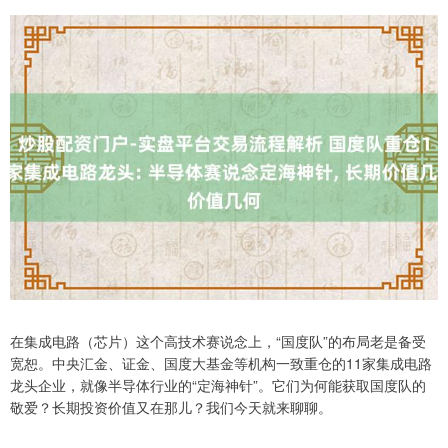
在集成电路（芯片）这个高技术赛说念上，“国度队”的布局老是备受
宽恕。中央汇金、证金、国度大基金等机构一致重仓的11家集成电路
龙头企业，就像半导体行业的“定海神针”。它们为何能获取国度队的
敬爱？长期投资价值又在那儿？我们今天就来聊聊。