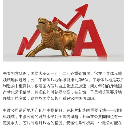
先看朔方华创，国度大基金一期、二期齐重仓布局。它在半导体斥地
领域地位越过，公共半导体斥地领域能排到第6位。半导体斥地是芯片
制造的中枢撑执，跟着国内芯片自主化进度加速，朔方华创的斥地国
产替代需求郁勃。何况它的时刻壁垒高，在刻蚀、千里积等重要斥地
领域阻挡突破，这亦然国度队长期看好它的热切原因。
中微公司是斥地国产化的中枢见解。在芯片制造的重要斥地——刻蚀
机领域，中微公司的时刻水平处于国内逾越，甚而在公共阛阓也有一
定竞争力。芯片制造对斥地的精度、安谧性条件极高，中微公司能在