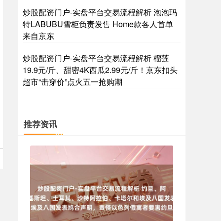
炒股配资门户-实盘平台交易流程解析 泡泡玛
特LABUBU雪柜负责发售 Home款各人首单
来自京东
国债指数
229.59
-0.00
0.00%
炒股配资门户-实盘平台交易流程解析 榴莲
19.9元/斤、甜密4K西瓜2.99元/斤！京东扣头
超市“击穿价”点火五一抢购潮
推荐资讯
期指IC0
7730.00
-1.00
-0.01%