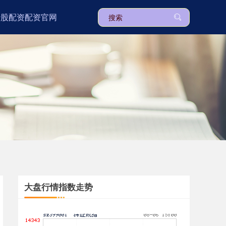
炒股配资配资官网
上证综指
3900.35
+21.92
+0.57%
深证成指
14110.12
-34.08
-0.24%
大盘行情指数走势