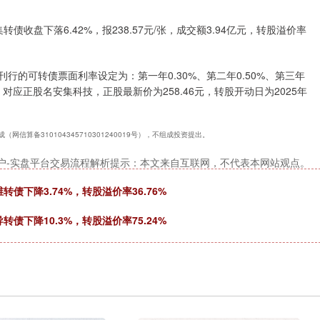
收盘下落6.42%，报238.57元/张，成交额3.94亿元，转股溢价率
刊行的可转债票面利率设定为：第一年0.30%、第二年0.50%、第三年
。），对应正股名安集科技，正股最新价为258.46元，转股开动日为2025年
算备310104345710301240019号），不组成投资提出。
户-实盘平台交易流程解析提示：本文来自互联网，不代表本网站观点。
债下降3.74%，转股溢价率36.76%
债下降10.3%，转股溢价率75.24%