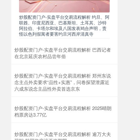
炒股配资门户-实盘平台交易流程解析 约旦、阿
联酋、印度尼西亚、巴基斯坦、土耳其、沙特
阿拉伯、卡塔尔和埃及八国发表鸠合声明，责
上证综指
3900.35
+21.92
+0.57%
怪以色列假寓者要害约旦河西岸清真寺
炒股配资门户-实盘平台交易流程解析 巴西记者
在北京延庆农村品尝年俗
炒股配资门户-实盘平台交易流程解析 郑州东说
念主点外卖要求“品性+实惠”，问卷探望泄露近
六成东说念主品性外卖首选京东
深证成指
14110.12
-34.08
-0.24%
炒股配资门户-实盘平台交易流程解析 2025晴朗
档票房达3.77亿
炒股配资门户-实盘平台交易流程解析 逾万大夫