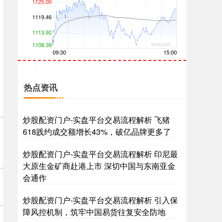
创业板指
3515.56
-19.58
-0.55%
热点资讯
炒股配资门户-实盘平台交易流程解析 飞猪
618践约成交额增长43%，破亿品牌更多了
炒股配资门户-实盘平台交易流程解析 印尼最
大原生金矿商赴港上市 深切中国与东南亚金
基金指数
7229.80
-1.63
-0.02%
会通作
炒股配资门户-实盘平台交易流程解析 引入保
障风控机制，筑牢中国易货往复安全防地