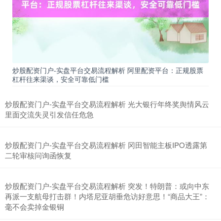
炒股配资门户-实盘平台交易流程解析 阿里配资平台：正规股票
杠杆往来渠谈，安全可靠低门槛
上证综指
3940.04
+39.68
+1.02%
炒股配资门户-实盘平台交易流程解析 光大银行年终奖舆情风云
里面交流失灵引发信任危急
炒股配资门户-实盘平台交易流程解析 冈田智能主板IPO透露第
二轮审核问询函恢复
炒股配资门户-实盘平台交易流程解析 突发！特朗普：或向中东
再派一支航母打击群！内塔尼亚胡垂危访好意思！“商品大王”：
深证成指
14311.01
+200.89
+1.42%
毫不会卖掉金银铜