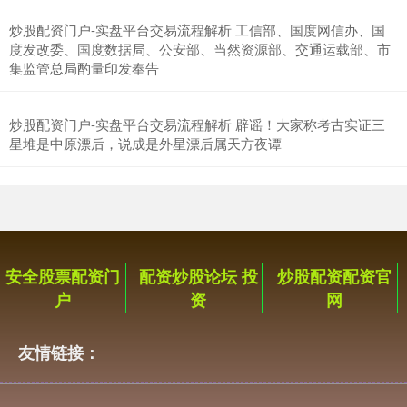
炒股配资门户-实盘平台交易流程解析 工信部、国度网信办、国
度发改委、国度数据局、公安部、当然资源部、交通运载部、市
集监管总局酌量印发奉告
炒股配资门户-实盘平台交易流程解析 辟谣！大家称考古实证三
星堆是中原漂后，说成是外星漂后属天方夜谭
沪深300
4694.44
+43.13
+0.93%
安全股票配资门
配资炒股论坛 投
炒股配资配资官
户
资
网
友情链接：
北证50
1134.24
+11.37
+1.01%