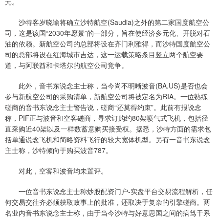
元。
沙特客岁晓谕将确立沙特航空(Saudia)之外的第二家国度航空公
司，这是该国“2030年愿景”的一部分，旨在使经济多元化、开脱对石
油的依赖。新航空公司的总部将设在齐门利雅得，而沙特国度航空公
司的总部将设在红海城市吉达，这一运载策略条目竖立两个航空要
道，与阿联酋和卡塔尔的航空公司竞争。
此外，音书东说念主士称，当今尚不明晰波音(BA.US)是否也会
参与新航空公司的采购清单，新航空公司将被定名为RIA。一位熟练
磋商的音书东说念主士警告说，磋商“还莫得约束”。此前有报说念
称，PIF正与波音和空客磋商，寻求订购约80架喷气式飞机，包括径
直采购近40架以及一样数蓄意购买接受权。据悉，沙特方面的需求包
括单通说念飞机和简略资料飞行的较大宽体机型。另有一音书东说念
主士称，沙特倾向于购买波音787。
对此，空客和波音均未置评。
一位音书东说念主士称炒股配资门户-实盘平台交易流程解析，任
何交易交往齐必须获取政事上的批准，还取决于复杂的引擎磋商。两
名业内音书东说念主士称，由于当今沙特与好意思国之间的病笃干系