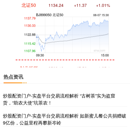
北证50
1134.24
+11.37
+1.01%
创业板指
3563.12
+47.56
+1.35%
热点资讯
炒股配资门户-实盘平台交易流程解析 “古树茶”实为盗窟
货，“助农大使”坑茶农！
炒股配资门户-实盘平台交易流程解析 如新蜜儿餐公共捐赠破
9亿份，公益里程再攀新岑岭
基金指数
7242.10
+12.30
+0.17%